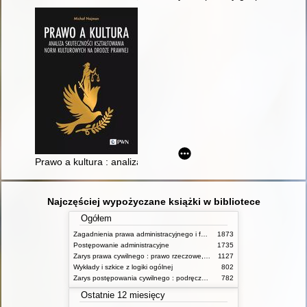
Prawo a kultura : analiza skuteczności kształtowania norm ku
Najczęściej wypożyczane książki w bibliotece
Ogółem
Zagadnienia prawa administracyjnego i funkcjonowanie administracji publicznej
1873
Postępowanie administracyjne
1735
Zarys prawa cywilnego : prawo rzeczowe, zobowiązania, prawo spadkowe. - T.2
1127
Wykłady i szkice z logiki ogólnej
802
Zarys postępowania cywilnego : podręcznik dla studentów wyższych szkół administracyjnych
782
Ostatnie 12 miesięcy