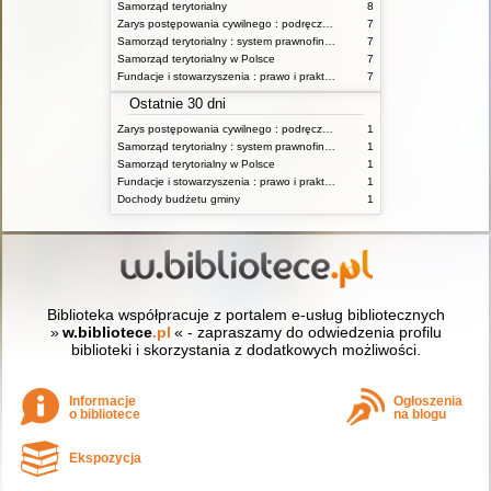
Samorząd terytorialny
8
Zarys postępowania cywilnego : podręcznik dla studentów wyższych szkół administracyjnych
7
Samorząd terytorialny : system prawnofinansowy
7
Samorząd terytorialny w Polsce
7
Fundacje i stowarzyszenia : prawo i praktyka
7
Ostatnie 30 dni
Zarys postępowania cywilnego : podręcznik dla studentów wyższych szkół administracyjnych
1
Samorząd terytorialny : system prawnofinansowy
1
Samorząd terytorialny w Polsce
1
Fundacje i stowarzyszenia : prawo i praktyka
1
Dochody budżetu gminy
1
Biblioteka współpracuje z portalem e-usług bibliotecznych
»
w.bibliotece
.pl
« - zapraszamy do odwiedzenia profilu
biblioteki i skorzystania z dodatkowych możliwości.
Informacje
Ogłoszenia
o bibliotece
na blogu
Ekspozycja