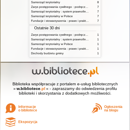
Samorząd terytorialny
8
Zarys postępowania cywilnego : podręcznik dla studentów wyższych szkół administracyjnych
7
Samorząd terytorialny : system prawnofinansowy
7
Samorząd terytorialny w Polsce
7
Fundacje i stowarzyszenia : prawo i praktyka
7
Ostatnie 30 dni
Zarys postępowania cywilnego : podręcznik dla studentów wyższych szkół administracyjnych
1
Samorząd terytorialny : system prawnofinansowy
1
Samorząd terytorialny w Polsce
1
Fundacje i stowarzyszenia : prawo i praktyka
1
Dochody budżetu gminy
1
Biblioteka współpracuje z portalem e-usług bibliotecznych
»
w.bibliotece
.pl
« - zapraszamy do odwiedzenia profilu
biblioteki i skorzystania z dodatkowych możliwości.
Informacje
Ogłoszenia
o bibliotece
na blogu
Ekspozycja