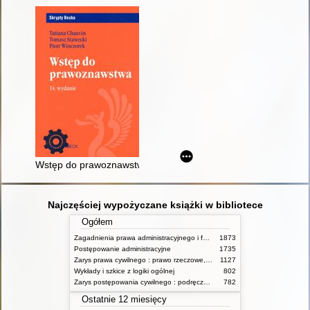
Wstęp do prawoznawstwa
Najczęściej wypożyczane książki w bibliotece
Ogółem
Zagadnienia prawa administracyjnego i funkcjonowanie administracji publicznej
1873
Postępowanie administracyjne
1735
Zarys prawa cywilnego : prawo rzeczowe, zobowiązania, prawo spadkowe. - T.2
1127
Wykłady i szkice z logiki ogólnej
802
Zarys postępowania cywilnego : podręcznik dla studentów wyższych szkół administracyjnych
782
Ostatnie 12 miesięcy