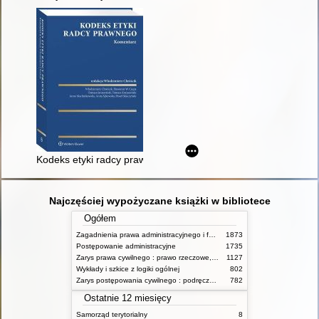
Kodeks etyki radcy prawnego : komentarz
Najczęściej wypożyczane książki w bibliotece
Ogółem
Zagadnienia prawa administracyjnego i funkcjonowanie administracji publicznej
1873
Postępowanie administracyjne
1735
Zarys prawa cywilnego : prawo rzeczowe, zobowiązania, prawo spadkowe. - T.2
1127
Wykłady i szkice z logiki ogólnej
802
Zarys postępowania cywilnego : podręcznik dla studentów wyższych szkół administracyjnych
782
Ostatnie 12 miesięcy
Samorząd terytorialny
8