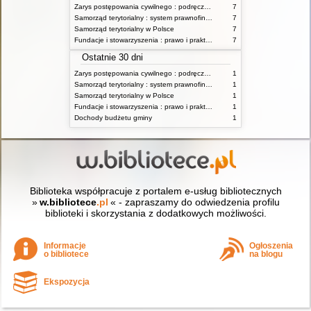
Zarys postępowania cywilnego : podręcznik dla studentów wyższych szkół administracyjnych
7
Samorząd terytorialny : system prawnofinansowy
7
Samorząd terytorialny w Polsce
7
Fundacje i stowarzyszenia : prawo i praktyka
7
Ostatnie 30 dni
Zarys postępowania cywilnego : podręcznik dla studentów wyższych szkół administracyjnych
1
Samorząd terytorialny : system prawnofinansowy
1
Samorząd terytorialny w Polsce
1
Fundacje i stowarzyszenia : prawo i praktyka
1
Dochody budżetu gminy
1
Biblioteka współpracuje z portalem e-usług bibliotecznych
»
w.bibliotece
.pl
« - zapraszamy do odwiedzenia profilu
biblioteki i skorzystania z dodatkowych możliwości.
Informacje
Ogłoszenia
o bibliotece
na blogu
Ekspozycja