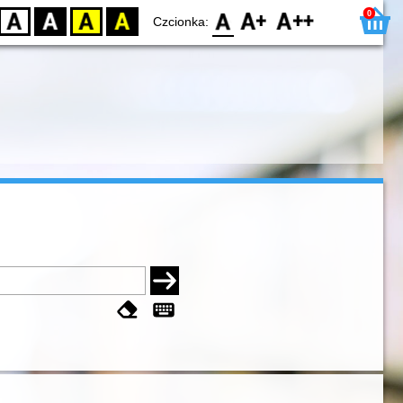
0
D
BW
YB
BY
F0
F1
F2
Czcionka: