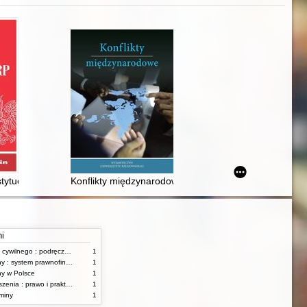
ytucji RP : art. 173-183
Konflikty międzynarodowe
ni
Zarys postępowania cywilnego : podręcznik dla studentów wyższych szkół administracyjnych
1
Samorząd terytorialny : system prawnofinansowy
1
ny w Polsce
1
Fundacje i stowarzyszenia : prawo i praktyka
1
miny
1