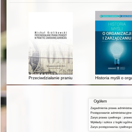
Przeciwdziałanie praniu pieniędzy w praktyce zawodow
Historia myśli o org
Ogółem
Postępowanie administracyjne
Wykłady i szkice z logiki ogólne