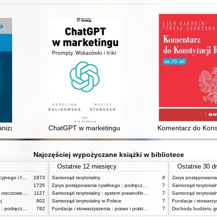
ej adwokata
anizacji i zarządzaniu
ChatGPT w marketingu : Prompty : wskazówki i triki
Komentarz do Konst
Najczęściej wypożyczane książki w bibliotece
Ostatnie 12 miesięcy
Ostatnie 30 d
Zagadnienia prawa administracyjnego i funkcjonowanie administracji publicznej
1873
Samorząd terytorialny
8
1735
Zarys postępowania cywilnego : podręcznik dla studentów wyższych szkół administracyjnych
7
Zarys prawa cywilnego : prawo rzeczowe, zobowiązania, prawo spadkowe. - T.2
1127
Samorząd terytorialny : system prawnofinansowy
7
Samorząd terytorial
j
802
Samorząd terytorialny w Polsce
7
Zarys postępowania cywilnego : podręcznik dla studentów wyższych szkół administracyjnych
782
Fundacje i stowarzyszenia : prawo i praktyka
7
Dochody budżetu g