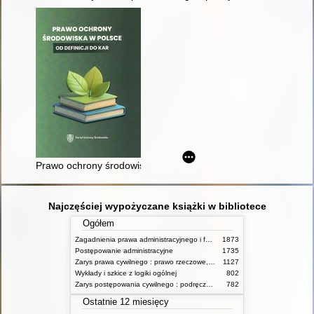
Prawo ochrony środowiska w Polsce : od definicji do kar
Najczęściej wypożyczane książki w bibliotece
Ogółem
Zagadnienia prawa administracyjnego i funkcjonowanie administracji publicznej
1873
Postępowanie administracyjne
1735
Zarys prawa cywilnego : prawo rzeczowe, zobowiązania, prawo spadkowe. - T.2
1127
Wykłady i szkice z logiki ogólnej
802
Zarys postępowania cywilnego : podręcznik dla studentów wyższych szkół administracyjnych
782
Ostatnie 12 miesięcy