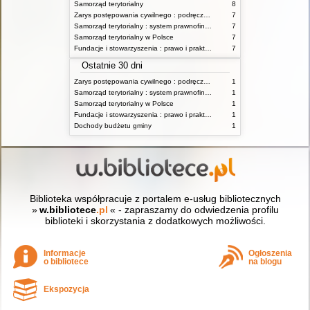
Samorząd terytorialny
8
Zarys postępowania cywilnego : podręcznik dla studentów wyższych szkół administracyjnych
7
Samorząd terytorialny : system prawnofinansowy
7
Samorząd terytorialny w Polsce
7
Fundacje i stowarzyszenia : prawo i praktyka
7
Ostatnie 30 dni
Zarys postępowania cywilnego : podręcznik dla studentów wyższych szkół administracyjnych
1
Samorząd terytorialny : system prawnofinansowy
1
Samorząd terytorialny w Polsce
1
Fundacje i stowarzyszenia : prawo i praktyka
1
Dochody budżetu gminy
1
Biblioteka współpracuje z portalem e-usług bibliotecznych
»
w.bibliotece
.pl
« - zapraszamy do odwiedzenia profilu
biblioteki i skorzystania z dodatkowych możliwości.
Informacje
Ogłoszenia
o bibliotece
na blogu
Ekspozycja