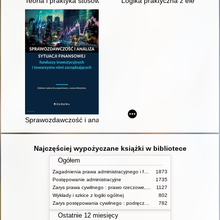
Teoria i praktyka stosowania prawa podatkowego : księga jub
Logika praktyczna z elementami
Sprawozdawczość i analiza sytuacji finansowej funduszy inwes
Najczęściej wypożyczane książki w bibliotece
Ogółem
Zagadnienia prawa administracyjnego i funkcjonowanie administracji publicznej
1873
Postępowanie administracyjne
1735
Zarys prawa cywilnego : prawo rzeczowe, zobowiązania, prawo spadkowe. - T.2
1127
Wykłady i szkice z logiki ogólnej
802
Zarys postępowania cywilnego : podręcznik dla studentów wyższych szkół administracyjnych
782
Ostatnie 12 miesięcy