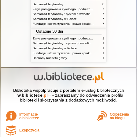
Samorząd terytorialny
8
Zarys postępowania cywilnego : podręcznik dla studentów wyższych szkół administracyjnych
7
Samorząd terytorialny : system prawnofinansowy
7
Samorząd terytorialny w Polsce
7
Fundacje i stowarzyszenia : prawo i praktyka
7
Ostatnie 30 dni
Zarys postępowania cywilnego : podręcznik dla studentów wyższych szkół administracyjnych
1
Samorząd terytorialny : system prawnofinansowy
1
Samorząd terytorialny w Polsce
1
Fundacje i stowarzyszenia : prawo i praktyka
1
Dochody budżetu gminy
1
Biblioteka współpracuje z portalem e-usług bibliotecznych
»
w.bibliotece
.pl
« - zapraszamy do odwiedzenia profilu
biblioteki i skorzystania z dodatkowych możliwości.
Informacje
Ogłoszenia
o bibliotece
na blogu
Ekspozycja