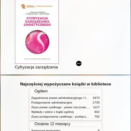
Cyfryzacja zarządzania logistycznego
Najczęściej wypożyczane książki w bibliotece
Ogółem
Zagadnienia prawa administracyjnego i funkcjonowanie administracji publicznej
1873
Postępowanie administracyjne
1735
Zarys prawa cywilnego : prawo rzeczowe, zobowiązania, prawo spadkowe. - T.2
1127
Wykłady i szkice z logiki ogólnej
802
Zarys postępowania cywilnego : podręcznik dla studentów wyższych szkół administracyjnych
782
Ostatnie 12 miesięcy
Samorząd terytorialny
8