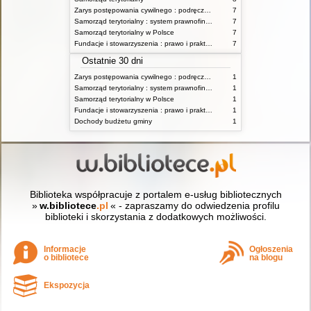
Zarys postępowania cywilnego : podręcznik dla studentów wyższych szkół administracyjnych
7
Samorząd terytorialny : system prawnofinansowy
7
Samorząd terytorialny w Polsce
7
Fundacje i stowarzyszenia : prawo i praktyka
7
Ostatnie 30 dni
Zarys postępowania cywilnego : podręcznik dla studentów wyższych szkół administracyjnych
1
Samorząd terytorialny : system prawnofinansowy
1
Samorząd terytorialny w Polsce
1
Fundacje i stowarzyszenia : prawo i praktyka
1
Dochody budżetu gminy
1
Biblioteka współpracuje z portalem e-usług bibliotecznych
»
w.bibliotece
.pl
« - zapraszamy do odwiedzenia profilu
biblioteki i skorzystania z dodatkowych możliwości.
Informacje
Ogłoszenia
o bibliotece
na blogu
Ekspozycja