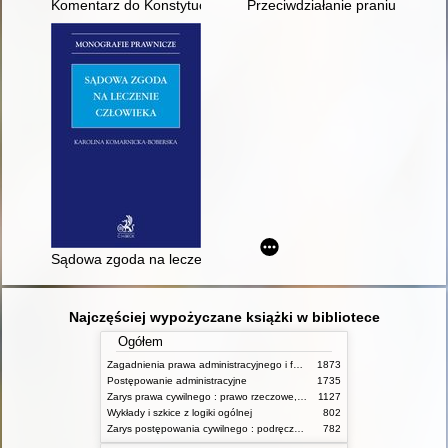
Komentarz do Konstytucji RP : art. 53
Przeciwdziałanie praniu pieni
Sądowa zgoda na leczenie człowieka
Najczęściej wypożyczane książki w bibliotece
Ogółem
Zagadnienia prawa administracyjnego i funkcjonowanie administracji publicznej
1873
Postępowanie administracyjne
1735
Zarys prawa cywilnego : prawo rzeczowe, zobowiązania, prawo spadkowe. - T.2
1127
Wykłady i szkice z logiki ogólnej
802
Zarys postępowania cywilnego : podręcznik dla studentów wyższych szkół administracyjnych
782