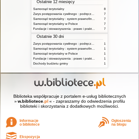
Ostatnie 12 miesięcy
Samorząd terytorialny
8
Zarys postępowania cywilnego : podręcznik dla studentów wyższych szkół administracyjnych
7
Samorząd terytorialny : system prawnofinansowy
7
Samorząd terytorialny w Polsce
7
Fundacje i stowarzyszenia : prawo i praktyka
7
Ostatnie 30 dni
Zarys postępowania cywilnego : podręcznik dla studentów wyższych szkół administracyjnych
1
Samorząd terytorialny : system prawnofinansowy
1
Samorząd terytorialny w Polsce
1
Fundacje i stowarzyszenia : prawo i praktyka
1
Dochody budżetu gminy
1
Biblioteka współpracuje z portalem e-usług bibliotecznych
»
w.bibliotece
.pl
« - zapraszamy do odwiedzenia profilu
biblioteki i skorzystania z dodatkowych możliwości.
Informacje
Ogłoszenia
o bibliotece
na blogu
Ekspozycja