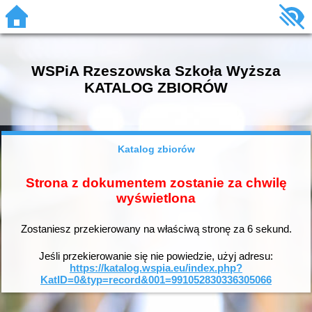
WSPiA Rzeszowska Szkoła Wyższa
KATALOG ZBIORÓW
Katalog zbiorów
Strona z dokumentem zostanie za chwilę
wyświetlona
Zostaniesz przekierowany na właściwą stronę za
6
sekund.
Jeśli przekierowanie się nie powiedzie, użyj adresu:
https://katalog.wspia.eu/index.php?
KatID=0&typ=record&001=991052830336305066