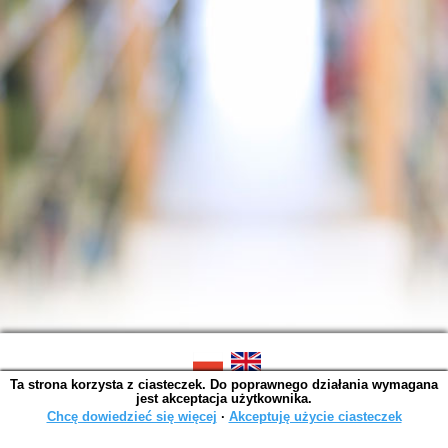
Ta strona korzysta z ciasteczek. Do poprawnego działania wymagana
SOWA OPAC v. 6.11.10 (2026-07-24)
jest akceptacja użytkownika.
Wygenerowano w 0,0041 s.
Chcę dowiedzieć się więcej
∙
Akceptuję użycie ciasteczek