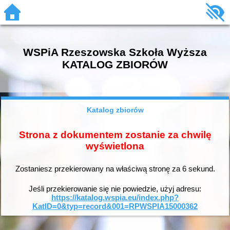
WSPiA Rzeszowska Szkoła Wyższa
KATALOG ZBIORÓW
Katalog zbiorów
Strona z dokumentem zostanie za chwilę
wyświetlona
Zostaniesz przekierowany na właściwą stronę za
6
sekund.
Jeśli przekierowanie się nie powiedzie, użyj adresu:
https://katalog.wspia.eu/index.php?
KatID=0&typ=record&001=RPWSPIA15000362