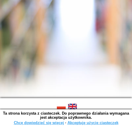
Ta strona korzysta z ciasteczek. Do poprawnego działania wymagana
SOWA OPAC v. 6.11.10 (2026-07-24)
jest akceptacja użytkownika.
Wygenerowano w 0,0044 s.
Chcę dowiedzieć się więcej
∙
Akceptuję użycie ciasteczek