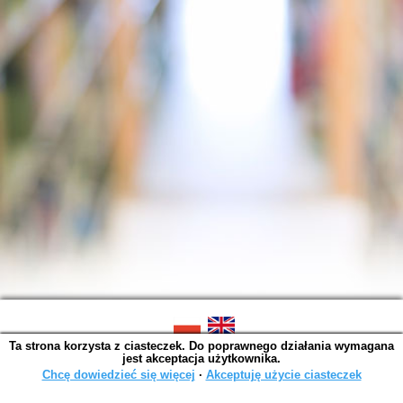
Ta strona korzysta z ciasteczek. Do poprawnego działania wymagana
SOWA OPAC v. 6.11.10 (2026-07-24)
jest akceptacja użytkownika.
Wygenerowano w 0,0025 s.
Chcę dowiedzieć się więcej
∙
Akceptuję użycie ciasteczek