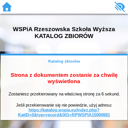
WSPiA Rzeszowska Szkoła Wyższa
KATALOG ZBIORÓW
Katalog zbiorów
Strona z dokumentem zostanie za chwilę
wyświetlona
Zostaniesz przekierowany na właściwą stronę za
6
sekund.
Jeśli przekierowanie się nie powiedzie, użyj adresu:
https://katalog.wspia.eu/index.php?
KatID=0&typ=record&001=RPWSPIA15000681