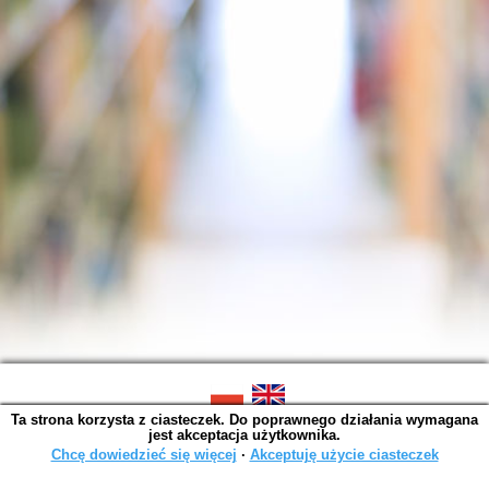
Ta strona korzysta z ciasteczek. Do poprawnego działania wymagana
SOWA OPAC v. 6.11.10 (2026-07-24)
jest akceptacja użytkownika.
Wygenerowano w 0,0046 s.
Chcę dowiedzieć się więcej
∙
Akceptuję użycie ciasteczek