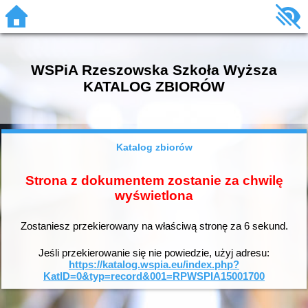
WSPiA Rzeszowska Szkoła Wyższa
KATALOG ZBIORÓW
Katalog zbiorów
Strona z dokumentem zostanie za chwilę
wyświetlona
Zostaniesz przekierowany na właściwą stronę za
6
sekund.
Jeśli przekierowanie się nie powiedzie, użyj adresu:
https://katalog.wspia.eu/index.php?
KatID=0&typ=record&001=RPWSPIA15001700