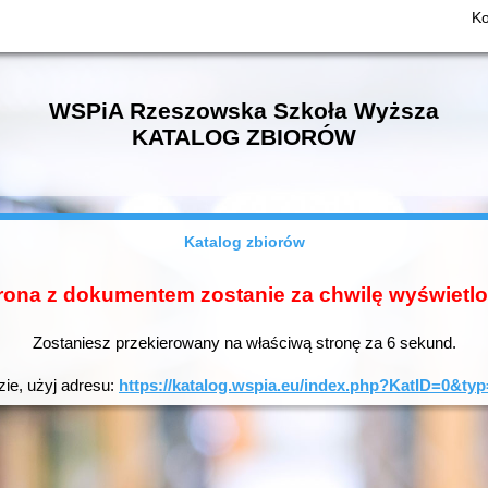
Ko
WSPiA Rzeszowska Szkoła Wyższa
KATALOG ZBIORÓW
Katalog zbiorów
rona z dokumentem zostanie za chwilę wyświetl
Zostaniesz przekierowany na właściwą stronę za
6
sekund.
zie, użyj adresu:
https://katalog.wspia.eu/index.php?KatID=0&