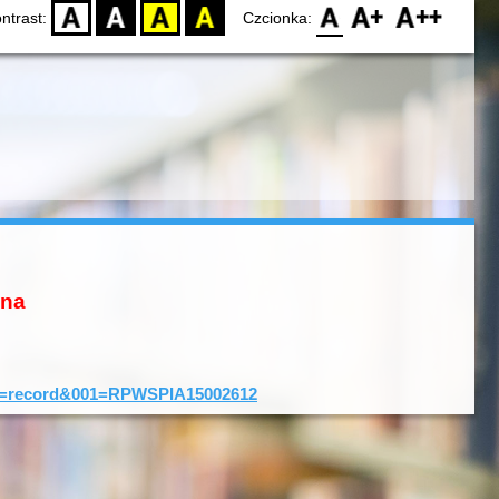
D
BW
YB
BY
F0
F1
F2
ntrast:
Czcionka:
ona
typ=record&001=RPWSPIA15002612