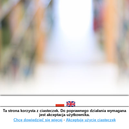
Ta strona korzysta z ciasteczek. Do poprawnego działania wymagana
SOWA OPAC v. 6.11.10 (2026-07-24)
jest akceptacja użytkownika.
Wygenerowano w 0,0041 s.
Chcę dowiedzieć się więcej
∙
Akceptuję użycie ciasteczek