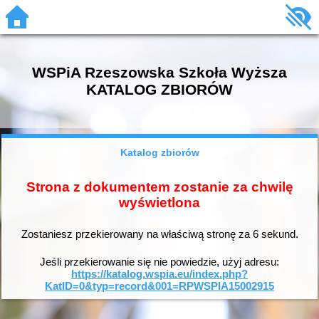
WSPiA Rzeszowska Szkoła Wyższa
KATALOG ZBIORÓW
Katalog zbiorów
Strona z dokumentem zostanie za chwilę
wyświetlona
Zostaniesz przekierowany na właściwą stronę za
6
sekund.
Jeśli przekierowanie się nie powiedzie, użyj adresu:
https://katalog.wspia.eu/index.php?
KatID=0&typ=record&001=RPWSPIA15002915