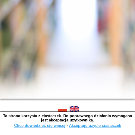
Ta strona korzysta z ciasteczek. Do poprawnego działania wymagana
SOWA OPAC v. 6.11.10 (2026-07-24)
jest akceptacja użytkownika.
Wygenerowano w 0,0045 s.
Chcę dowiedzieć się więcej
∙
Akceptuję użycie ciasteczek