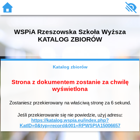
WSPiA Rzeszowska Szkoła Wyższa
KATALOG ZBIORÓW
Katalog zbiorów
Strona z dokumentem zostanie za chwilę
wyświetlona
Zostaniesz przekierowany na właściwą stronę za
6
sekund.
Jeśli przekierowanie się nie powiedzie, użyj adresu:
https://katalog.wspia.eu/index.php?
KatID=0&typ=record&001=RPWSPIA15006657