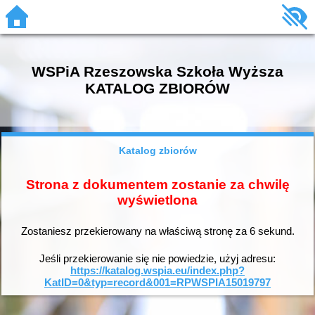
WSPiA Rzeszowska Szkoła Wyższa
KATALOG ZBIORÓW
Katalog zbiorów
Strona z dokumentem zostanie za chwilę
wyświetlona
Zostaniesz przekierowany na właściwą stronę za
6
sekund.
Jeśli przekierowanie się nie powiedzie, użyj adresu:
https://katalog.wspia.eu/index.php?
KatID=0&typ=record&001=RPWSPIA15019797