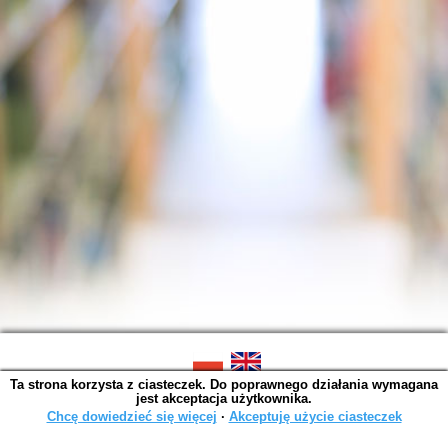
Ta strona korzysta z ciasteczek. Do poprawnego działania wymagana
SOWA OPAC v. 6.11.10 (2026-07-24)
jest akceptacja użytkownika.
Wygenerowano w 0,0029 s.
Chcę dowiedzieć się więcej
∙
Akceptuję użycie ciasteczek