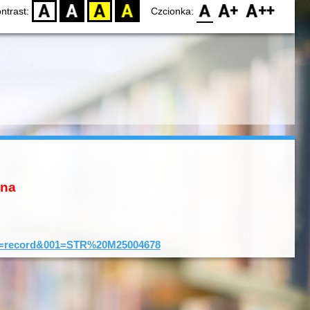
D
BW
YB
BY
F0
F1
F2
ntrast:
Czcionka:
ona
typ=record&001=STR%20M25004678