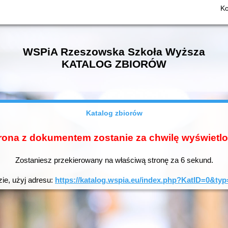
Ko
WSPiA Rzeszowska Szkoła Wyższa
KATALOG ZBIORÓW
Katalog zbiorów
rona z dokumentem zostanie za chwilę wyświetl
Zostaniesz przekierowany na właściwą stronę za
6
sekund.
zie, użyj adresu:
https://katalog.wspia.eu/index.php?KatID=0&