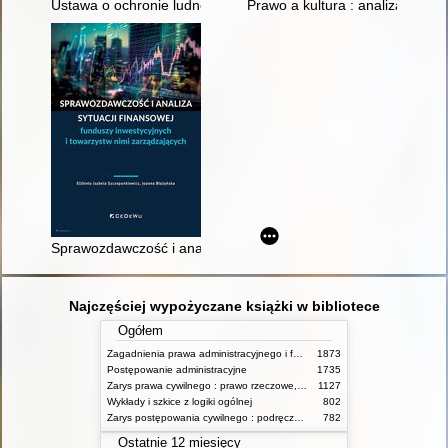
Ustawa o ochronie ludności i obronie cywilnej : komentarz
Prawo a kultura : analiza skut
Sprawozdawczość i analiza sytuacji finansowej funduszy inwes
Najczęściej wypożyczane książki w bibliotece
Ogółem
Zagadnienia prawa administracyjnego i funkcjonowanie administracji publicznej
1873
Postępowanie administracyjne
1735
Zarys prawa cywilnego : prawo rzeczowe, zobowiązania, prawo spadkowe. - T.2
1127
Wykłady i szkice z logiki ogólnej
802
Zarys postępowania cywilnego : podręcznik dla studentów wyższych szkół administracyjnych
782
Ostatnie 12 miesięcy