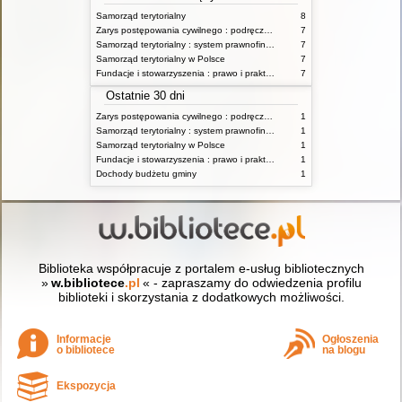
Samorząd terytorialny
8
Zarys postępowania cywilnego : podręcznik dla studentów wyższych szkół administracyjnych
7
Samorząd terytorialny : system prawnofinansowy
7
Samorząd terytorialny w Polsce
7
Fundacje i stowarzyszenia : prawo i praktyka
7
Ostatnie 30 dni
Zarys postępowania cywilnego : podręcznik dla studentów wyższych szkół administracyjnych
1
Samorząd terytorialny : system prawnofinansowy
1
Samorząd terytorialny w Polsce
1
Fundacje i stowarzyszenia : prawo i praktyka
1
Dochody budżetu gminy
1
Biblioteka współpracuje z portalem e-usług bibliotecznych
»
w.bibliotece
.pl
« - zapraszamy do odwiedzenia profilu
biblioteki i skorzystania z dodatkowych możliwości.
Informacje
Ogłoszenia
o bibliotece
na blogu
Ekspozycja