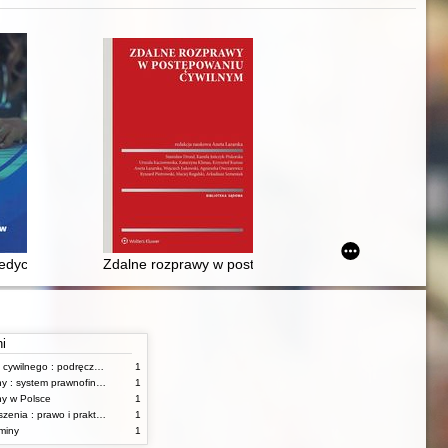
dycznych i osobowych pacjentów
Zdalne rozprawy w postępowaniu cywilnym
ni
Zarys postępowania cywilnego : podręcznik dla studentów wyższych szkół administracyjnych
1
Samorząd terytorialny : system prawnofinansowy
1
ny w Polsce
1
Fundacje i stowarzyszenia : prawo i praktyka
1
miny
1