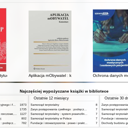
 w kierunku zrównoważonego rozwoju
tucji RP : art. 173-183
Aplikacja mObywatel : komentarz
Ochrona danych me
Najczęściej wypożyczane książki w bibliotece
Ostatnie 12 miesięcy
Ostatnie 30 d
Zagadnienia prawa administracyjnego i funkcjonowanie administracji publicznej
1873
Samorząd terytorialny
8
1735
Zarys postępowania cywilnego : podręcznik dla studentów wyższych szkół administracyjnych
7
Zarys prawa cywilnego : prawo rzeczowe, zobowiązania, prawo spadkowe. - T.2
1127
Samorząd terytorialny : system prawnofinansowy
7
Samorząd terytorial
j
802
Samorząd terytorialny w Polsce
7
Zarys postępowania cywilnego : podręcznik dla studentów wyższych szkół administracyjnych
782
Fundacje i stowarzyszenia : prawo i praktyka
7
Dochody budżetu g