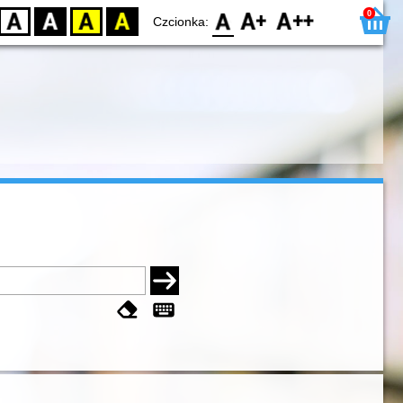
0
D
BW
YB
BY
F0
F1
F2
Czcionka: