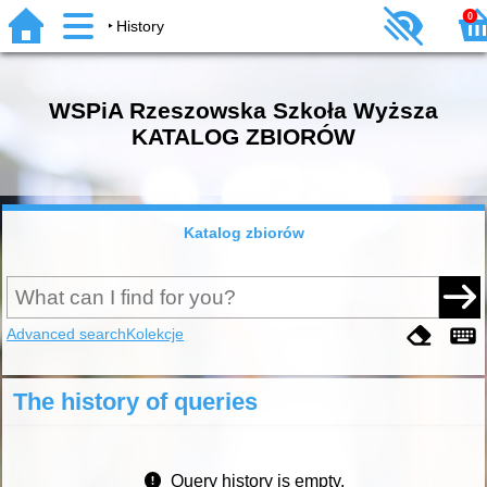
0
History
WSPiA Rzeszowska Szkoła Wyższa
KATALOG ZBIORÓW
Katalog zbiorów
Advanced search
Kolekcje
The history of queries
Query history is empty.