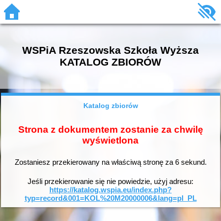
WSPiA Rzeszowska Szkoła Wyższa
KATALOG ZBIORÓW
Katalog zbiorów
Strona z dokumentem zostanie za chwilę
wyświetlona
Zostaniesz przekierowany na właściwą stronę za
6
sekund.
Jeśli przekierowanie się nie powiedzie, użyj adresu:
https://katalog.wspia.eu/index.php?
typ=record&001=KOL%20M20000006&lang=pl_PL