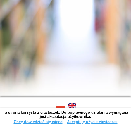
Ta strona korzysta z ciasteczek. Do poprawnego działania wymagana
SOWA OPAC v. 6.11.10 (2026-07-24)
jest akceptacja użytkownika.
Wygenerowano w 0,0030 s.
Chcę dowiedzieć się więcej
∙
Akceptuję użycie ciasteczek