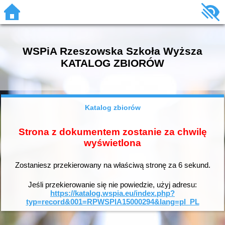
WSPiA Rzeszowska Szkoła Wyższa
KATALOG ZBIORÓW
Katalog zbiorów
Strona z dokumentem zostanie za chwilę
wyświetlona
Zostaniesz przekierowany na właściwą stronę za
6
sekund.
Jeśli przekierowanie się nie powiedzie, użyj adresu:
https://katalog.wspia.eu/index.php?
typ=record&001=RPWSPIA15000294&lang=pl_PL