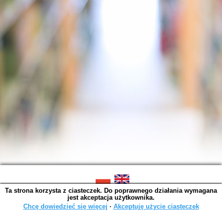
Ta strona korzysta z ciasteczek. Do poprawnego działania wymagana
SOWA OPAC v. 6.11.10 (2026-07-24)
jest akceptacja użytkownika.
Wygenerowano w 0,0043 s.
Chcę dowiedzieć się więcej
∙
Akceptuję użycie ciasteczek