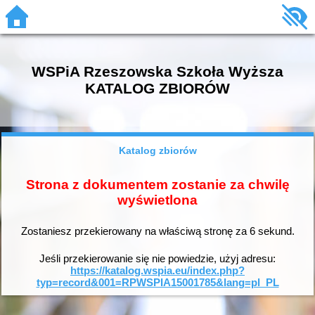
WSPiA Rzeszowska Szkoła Wyższa
KATALOG ZBIORÓW
Katalog zbiorów
Strona z dokumentem zostanie za chwilę
wyświetlona
Zostaniesz przekierowany na właściwą stronę za
6
sekund.
Jeśli przekierowanie się nie powiedzie, użyj adresu:
https://katalog.wspia.eu/index.php?
typ=record&001=RPWSPIA15001785&lang=pl_PL