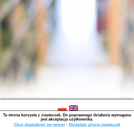
Ta strona korzysta z ciasteczek. Do poprawnego działania wymagana
SOWA OPAC v. 6.11.10 (2026-07-24)
jest akceptacja użytkownika.
Wygenerowano w 0,0036 s.
Chcę dowiedzieć się więcej
∙
Akceptuję użycie ciasteczek