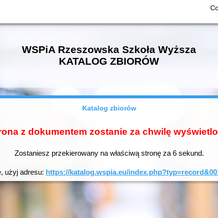
Co
WSPiA Rzeszowska Szkoła Wyższa
KATALOG ZBIORÓW
Katalog zbiorów
rona z dokumentem zostanie za chwilę wyświetl
Zostaniesz przekierowany na właściwą stronę za
6
sekund.
e, użyj adresu:
https://katalog.wspia.eu/index.php?typ=recor