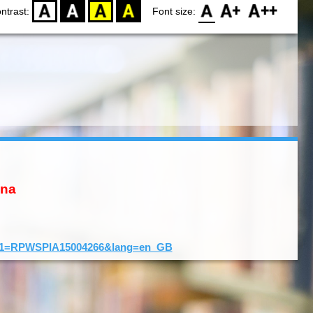
D
BW
YB
BY
F0
F1
F2
ntrast:
Font size:
ona
d&001=RPWSPIA15004266&lang=en_GB