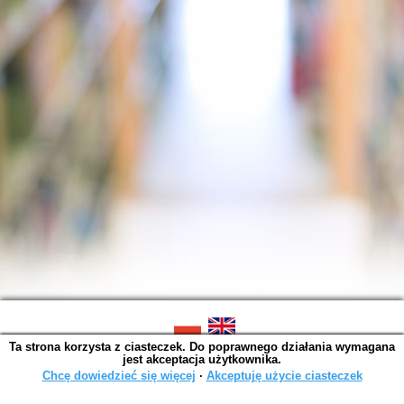
Ta strona korzysta z ciasteczek. Do poprawnego działania wymagana
SOWA OPAC v. 6.11.10 (2026-07-24)
jest akceptacja użytkownika.
Wygenerowano w 0,0038 s.
Chcę dowiedzieć się więcej
∙
Akceptuję użycie ciasteczek