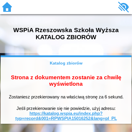
WSPiA Rzeszowska Szkoła Wyższa
KATALOG ZBIORÓW
Katalog zbiorów
Strona z dokumentem zostanie za chwilę
wyświetlona
Zostaniesz przekierowany na właściwą stronę za
6
sekund.
Jeśli przekierowanie się nie powiedzie, użyj adresu:
https://katalog.wspia.eu/index.php?
typ=record&001=RPWSPIA15016252&lang=pl_PL